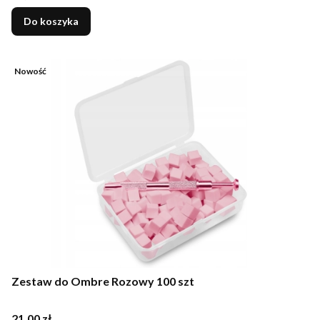
Do koszyka
Nowość
Zestaw do Ombre Rozowy 100 szt
Cena
21,00 zł