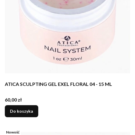
ATICA SCULPTING GEL EXEL FLORAL 04 - 15 ML
Cena
60,00 zł
Do koszyka
Nowość