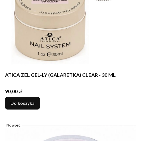
ATICA ZEL GEL-LY (GALARETKA) CLEAR - 30 ML
Cena
90,00 zł
Do koszyka
Nowość