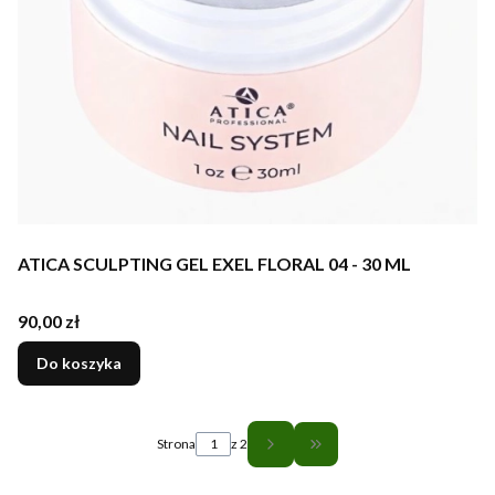
ATICA SCULPTING GEL EXEL FLORAL 04 - 30 ML
Cena
90,00 zł
Do koszyka
Strona
z 2
Przejdź do ostatniej st