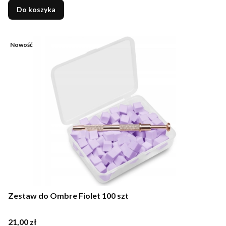
Do koszyka
Nowość
Zestaw do Ombre Fiolet 100 szt
Cena
21,00 zł