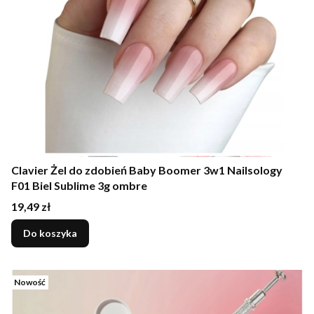
Clavier Żel do zdobień Baby Boomer 3w1 Nailsology
F01 Biel Sublime 3g ombre
Cena
19,49 zł
Do koszyka
Nowość