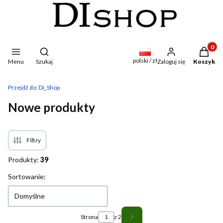
Produkty
Otwórz wyszukiwarkę
polski / zł
Menu
Szukaj
Zaloguj się
Koszyk
Przejdź do:
Di_Shop
Nowe produkty
Filtry
Produkty:
39
Lista produktów
Sortowanie:
Domyślne
Strona
z 2
Następne produkty