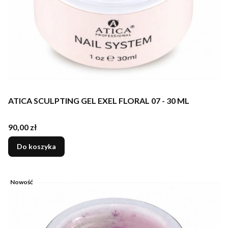
ATICA SCULPTING GEL EXEL FLORAL 07 - 30 ML
Cena
90,00 zł
Do koszyka
Nowość