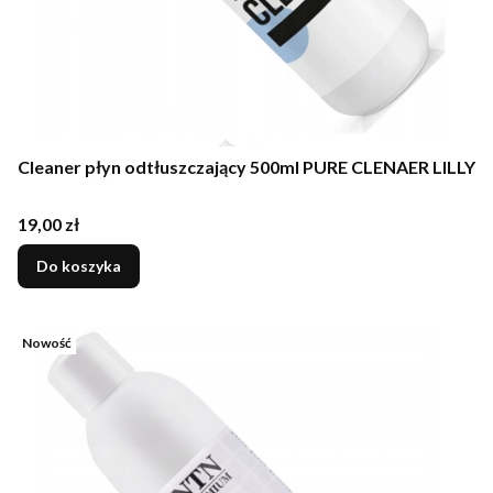
Cleaner płyn odtłuszczający 500ml PURE CLENAER LILLY
Cena
19,00 zł
Do koszyka
Nowość