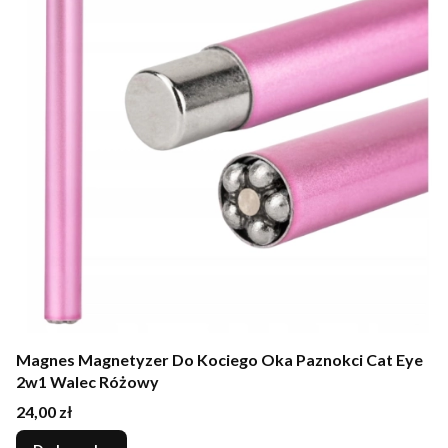
Magnes Magnetyzer Do Kociego Oka Paznokci Cat Eye
2w1 Walec Różowy
Cena
24,00 zł