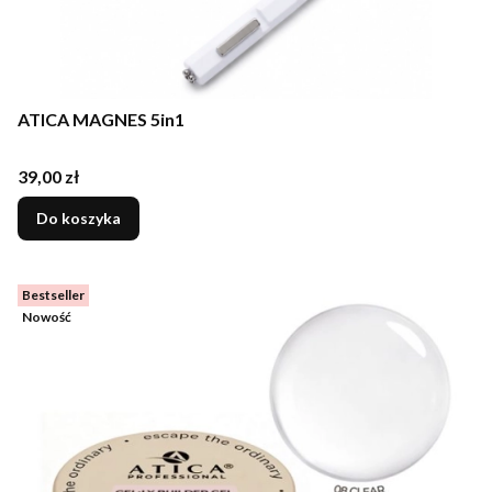
ATICA MAGNES 5in1
Cena
39,00 zł
Do koszyka
Bestseller
Nowość