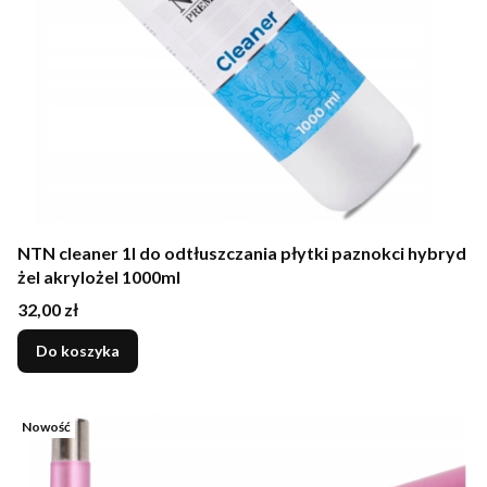
NTN cleaner 1l do odtłuszczania płytki paznokci hybryd
żel akrylożel 1000ml
Cena
32,00 zł
Do koszyka
Nowość