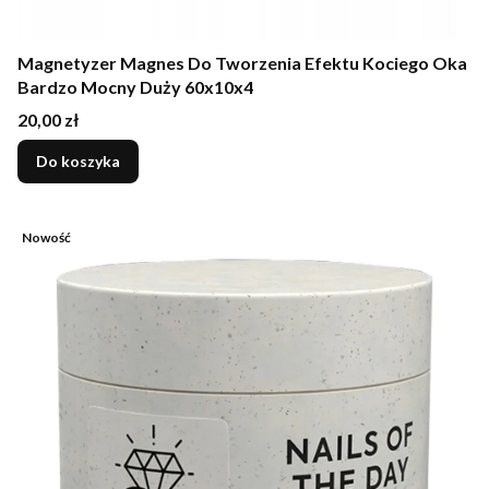
Magnetyzer Magnes Do Tworzenia Efektu Kociego Oka
Bardzo Mocny Duży 60x10x4
Cena
20,00 zł
Do koszyka
Nowość