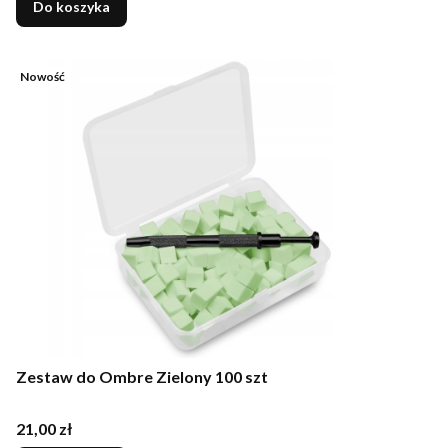
Do koszyka
Nowość
Zestaw do Ombre Zielony 100 szt
Cena
21,00 zł