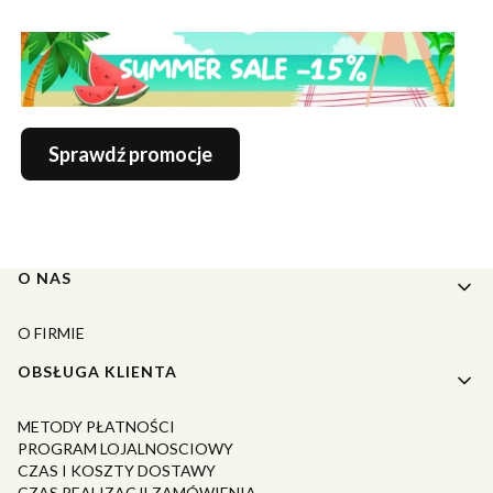
Sprawdź promocje
Linki w stopce
O NAS
O FIRMIE
OBSŁUGA KLIENTA
METODY PŁATNOŚCI
PROGRAM LOJALNOSCIOWY
CZAS I KOSZTY DOSTAWY
CZAS REALIZACJI ZAMÓWIENIA