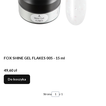
FOX SHINE GEL FLAKES 005 - 15 ml
Cena
49,60 zł
Do koszyka
Strona
z 1