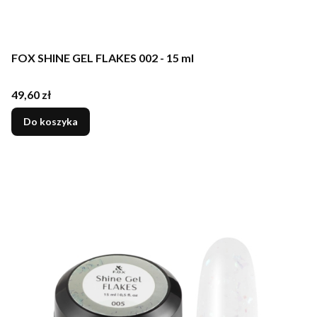
FOX SHINE GEL FLAKES 002 - 15 ml
Cena
49,60 zł
Do koszyka