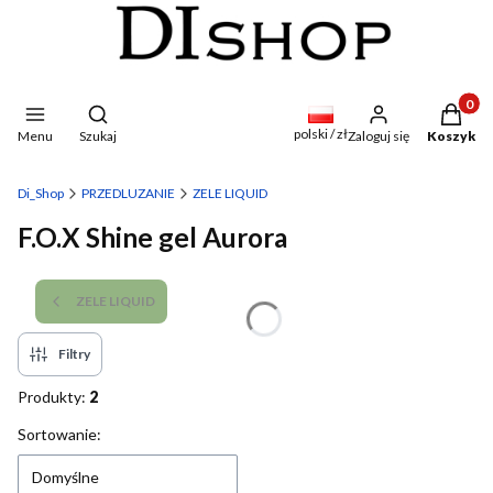
Produkty
Otwórz wyszukiwarkę
polski / zł
Menu
Szukaj
Zaloguj się
Koszyk
Di_Shop
PRZEDLUZANIE
ZELE LIQUID
F.O.X Shine gel Aurora
ZELE LIQUID
Filtry
Produkty:
2
Lista produktów
Sortowanie:
Domyślne