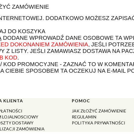
ŻYĆ ZAMÓWIENIE
 INTERNETOWEJ. DODATKOWO MOŻESZ ZAPISA
DAJ DO KOSZYKA
SĄ DODANE WPROWADŹ DANE OSOBOWE TA WPI
ED DOKONANIEM ZAMÓWIENIA
, JEŚLI POTRZ
 Z LISTY. JEŚLI ZAMAWIASZ DOSTAWA NA PA
B KOD
.
N / KOD PROMOCYJNE - ZAZNAĆ TO W KOMENT
 CIEBIE SPOSOBEM TA OCZEKUJ NA E-MAIL P
 KLIENTA
POMOC
PŁATNOŚCI
JAK ZŁOŻYĆ ZAMÓWIENIE
 LOJALNOSCIOWY
REGULAMIN
KOSZTY DOSTAWY
POLITYKA PRYWATNOŚCI
LIZACJI ZAMÓWIENIA