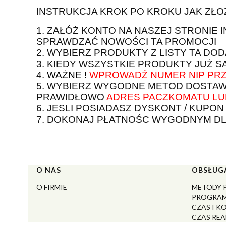
INSTRUKCJA KROK PO KROKU JAK ZŁO
1. ZAŁÓŻ KONTO NA NASZEJ STRONIE
SPRAWDZAĆ NOWOŚCI TA PROMOCJI
2. WYBIERZ PRODUKTY Z LISTY TA DO
3. KIEDY WSZYSTKIE PRODUKTY JUŻ 
4.
WAŻNE !
WPROWADŹ NUMER NIP
PRZ
5. WYBIERZ WYGODNE METOD DOSTAWY
PRAWIDŁOWO
ADRES PACZKOMATU LU
6. JESLI POSIADASZ DYSKONT / KUPO
7. DOKONAJ PŁATNOŚC WYGODNYM DLA
Linki w stopce
O NAS
OBSŁUGA
O FIRMIE
METODY 
PROGRAM
CZAS I 
CZAS REA