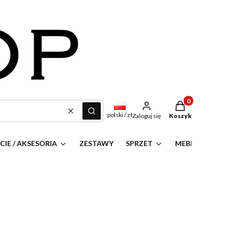
Produkty w kosz
Wyczyść
Szukaj
polski / zł
Zaloguj się
Koszyk
IE / AKSESORIA
ZESTAWY
SPRZET
MEBLE
P