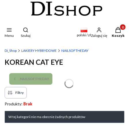
Produkty
Otwórz wyszukiwarkę
polski / zł
Menu
Szukaj
Zaloguj się
Koszyk
Di_Shop
LAKIERY HYBRYDOWE
NAILSOFTHEDAY
KOREAN CAT EYE
NAILSOFTHEDAY
Filtry
Produkty:
Brak
Lista produktów
W tej kategorii nie ma obecnie żadnych produktów