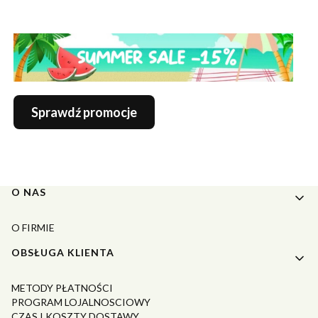
Sprawdź promocje
Linki w stopce
O NAS
O FIRMIE
OBSŁUGA KLIENTA
METODY PŁATNOŚCI
PROGRAM LOJALNOSCIOWY
CZAS I KOSZTY DOSTAWY