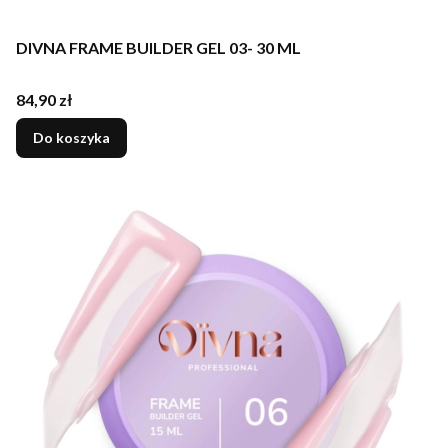
DIVNA FRAME BUILDER GEL 03- 30 ML
Cena
84,90 zł
Do koszyka