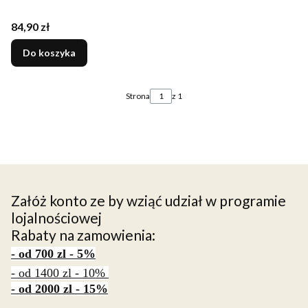
Cena
84,90 zł
Do koszyka
Strona
z 1
Załóż konto ze by wziąć udział w programie
lojalnościowej
Rabaty na zamowienia:
- od 700 zl - 5%
- od 1400 zl - 10%
- od 2000 zl - 15%