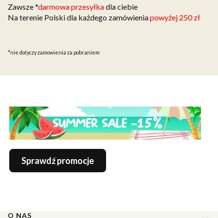
Zawsze *
darmowa przesyłka
dla ciebie
Na terenie Polski dla każdego zamówienia
powyżej 250 zł
*nie dotyczy zamowienia za pobraniem
Sprawdź promocje
Linki w stopce
O NAS