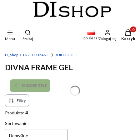
Produkty
Otwórz wyszukiwarkę
polski / zł
Menu
Szukaj
Zaloguj się
Koszyk
Di_Shop
PRZEDLUZANIE
BUILDER ZELE
DIVNA FRAME GEL
BUILDER ZELE
Filtry
Produkty:
4
Lista produktów
Sortowanie:
Domyślne