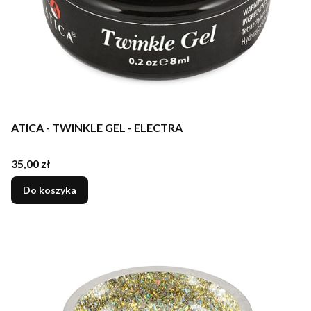
ATICA - TWINKLE GEL - ELECTRA
Cena
35,00 zł
Do koszyka