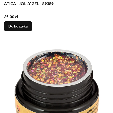
ATICA - JOLLY GEL - 89389
Cena
35,00 zł
Do koszyka