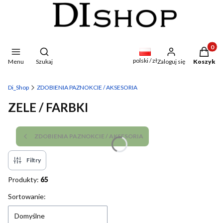
Produkty
Otwórz wyszukiwarkę
polski / zł
Menu
Szukaj
Zaloguj się
Koszyk
Di_Shop
ZDOBIENIA PAZNOKCIE / AKSESORIA
ZELE / FARBKI
ZDOBIENIA PAZNOKCIE / AKSESORIA
Filtry
Produkty:
65
Lista produktów
Sortowanie:
Domyślne