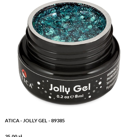
ATICA - JOLLY GEL - 89385
Cena
35,00 zł