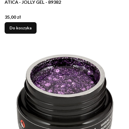
ATICA - JOLLY GEL - 89382
Cena
35,00 zł
Do koszyka