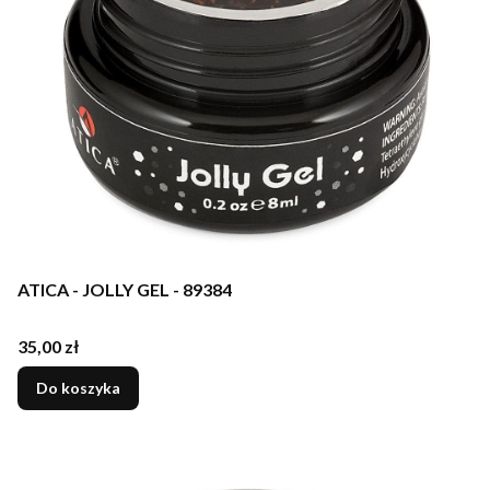
ATICA - JOLLY GEL - 89384
Cena
35,00 zł
Do koszyka