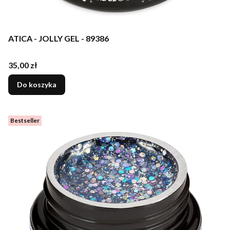
ATICA - JOLLY GEL - 89386
Cena
35,00 zł
Do koszyka
Bestseller