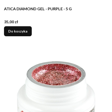
ATICA DIAMOND GEL - PURPLE - 5 G
Cena
35,00 zł
Do koszyka