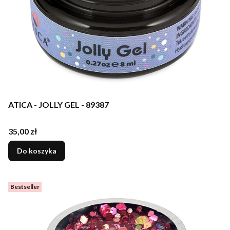
ATICA - JOLLY GEL - 89387
Cena
35,00 zł
Do koszyka
Bestseller