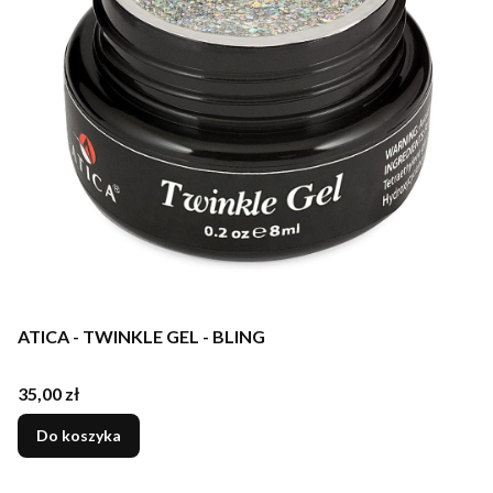
ATICA - TWINKLE GEL - BLING
Cena
35,00 zł
Do koszyka