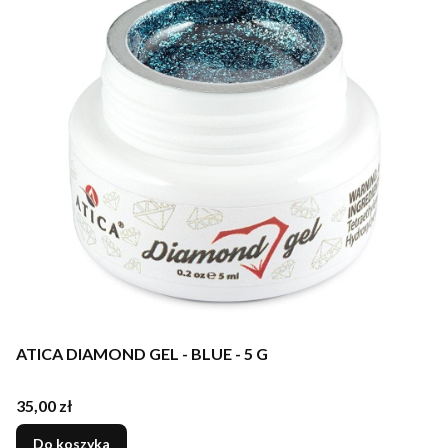
ATICA DIAMOND GEL - BLUE - 5 G
Cena
35,00 zł
Do koszyka