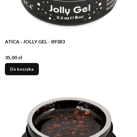
ATICA - JOLLY GEL - 89383
Cena
35,00 zł
Do koszyka