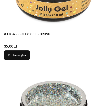
ATICA - JOLLY GEL - 89390
Cena
35,00 zł
Do koszyka