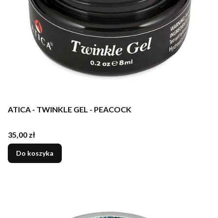
ATICA - TWINKLE GEL - PEACOCK
Cena
35,00 zł
Do koszyka