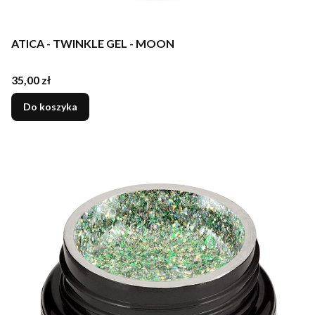
ATICA - TWINKLE GEL - MOON
Cena
35,00 zł
Do koszyka