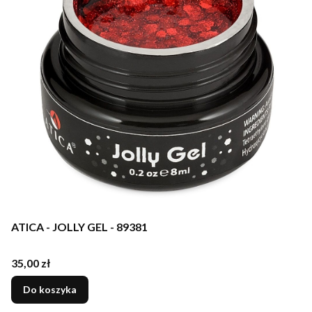
ATICA - JOLLY GEL - 89381
Cena
35,00 zł
Do koszyka