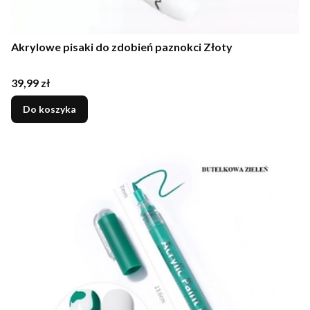
Akrylowe pisaki do zdobień paznokci Złoty
Cena
39,99 zł
Do koszyka