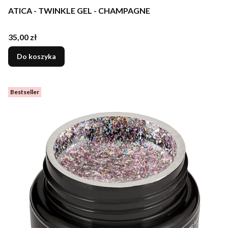
ATICA - TWINKLE GEL - CHAMPAGNE
Cena
35,00 zł
Do koszyka
Bestseller