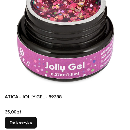
ATICA - JOLLY GEL - 89388
Cena
35,00 zł
Do koszyka