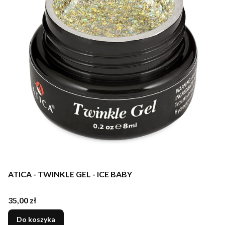
ATICA - TWINKLE GEL - ICE BABY
Cena
35,00 zł
Do koszyka