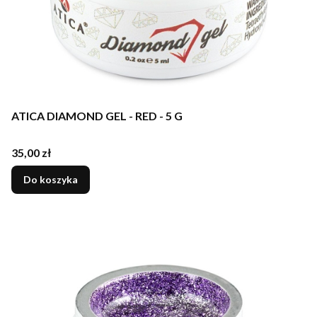
ATICA DIAMOND GEL - RED - 5 G
Cena
35,00 zł
Do koszyka