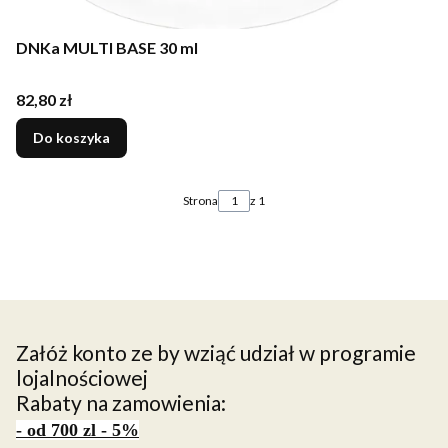
DNKa MULTI BASE 30 ml
Cena
82,80 zł
Do koszyka
Strona
z 1
Załóż konto ze by wziąć udział w programie
lojalnościowej
Rabaty na zamowienia:
- od 700 zl - 5%