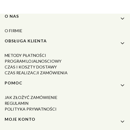
Linki w stopce
O NAS
O FIRMIE
OBSŁUGA KLIENTA
METODY PŁATNOŚCI
PROGRAM LOJALNOSCIOWY
CZAS I KOSZTY DOSTAWY
CZAS REALIZACJI ZAMÓWIENIA
POMOC
JAK ZŁOŻYĆ ZAMÓWIENIE
REGULAMIN
POLITYKA PRYWATNOŚCI
MOJE KONTO