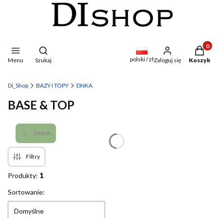
Produkty
Otwórz wyszukiwarkę
polski / zł
Menu
Szukaj
Zaloguj się
Koszyk
Di_Shop
BAZY I TOPY
DNKA
BASE & TOP
DNKA
Filtry
Produkty:
1
Lista produktów
Sortowanie:
Domyślne